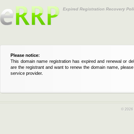
Expired Registration Recovery Pol
Please notice:
Bitte beachten Sie:
This domain name registration has expired and renewal or dele
Diese Domainregistrierung ist abgelaufen und die Verläng
are the registrant and want to renew the domain name, please 
Domain stehen an. Wenn Sie der Registrant sind und di
service provider.
verlängern möchten, kontaktieren Sie bitte Ihren Service-Provid
© 2026